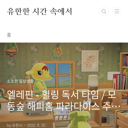
본문 바로가기
유한한 시간 속에서
홈
소소한 일상생활
엘레핀 - 힐링 독서 타임 / 모
동숲 해피홈 파라다이스 주민
가구
by 유한시
2022. 8. 20.