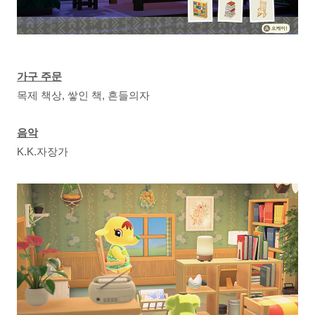
가구 주문
목제 책상, 쌓인 책, 흔들의자
음악
K.K.자장가