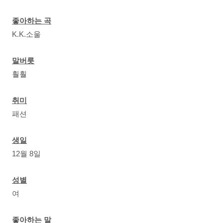
좋아하는 곡
K.K.소울
말버릇
훨훨
취미
패션
생일
12월 8일
성별
여
좋아하는 말