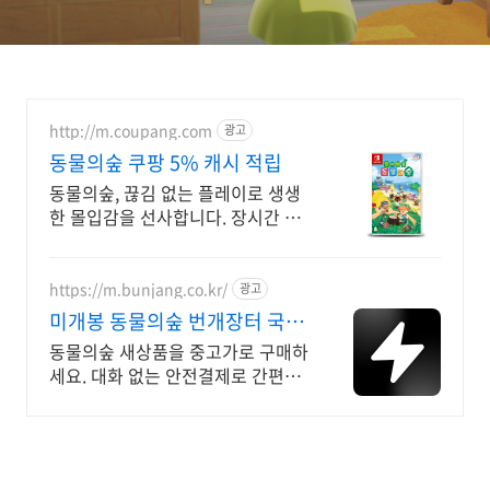
http://m.coupang.com
광고
동물의숲 쿠팡 5% 캐시 적립
동물의숲, 끊김 없는 플레이로 생생
한 몰입감을 선사합니다. 장시간 플
레이에도 편안한 휴대용게임, 와우
회원은 무료반품!
https://m.bunjang.co.kr/
광고
미개봉 동물의숲 번개장터 국내
최대 브랜드 중고거래
동물의숲 새상품을 중고가로 구매하
세요. 대화 없는 안전결제로 간편하
게! 전국 각지에서 올라오는 전국구
최다 상품 매일 10만 개 이상의 신규
상품 업로드