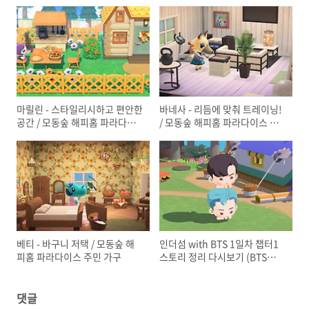
마릴린 - 스타일리시하고 편안한
바네사 - 리듬에 맞춰 트레이닝!
공간 / 모동숲 해피홈 파라다이
/ 모동숲 해피홈 파라다이스 주
스 주민 가구
민 가구
베티 - 바구니 저택 / 모동숲 해
인더섬 with BTS 1일차 챕터1
피홈 파라다이스 주민 가구
스토리 정리 다시보기 (BTS
Island: In the SEOM)
댓글