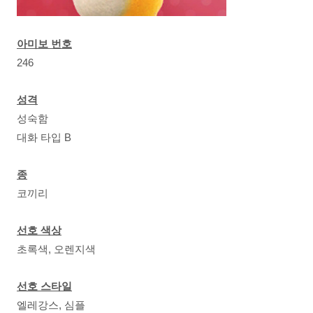
아미보 번호
246
성격
성숙함
대화 타입 B
종
코끼리
선호 색상
초록색, 오렌지색
선호 스타일
엘레강스, 심플