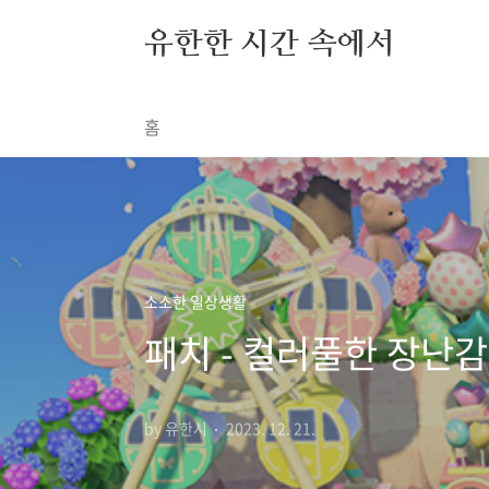
본문 바로가기
유한한 시간 속에서
홈
소소한 일상생활
패치 - 컬러풀한 장난
by 유한시
2023. 12. 21.