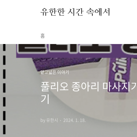
본문 바로가기
유한한 시간 속에서
홈
얕고넓은 이야기
풀리오 종아리 마사지기
기
by 유한시
2024. 1. 18.