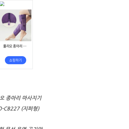
오 종아리 마사지기
O-CB227 (지퍼형)