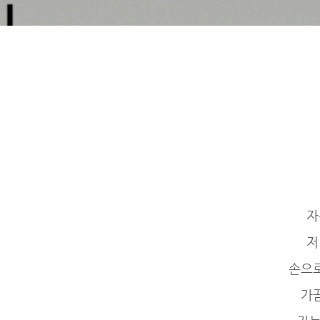
자
저
손으
가