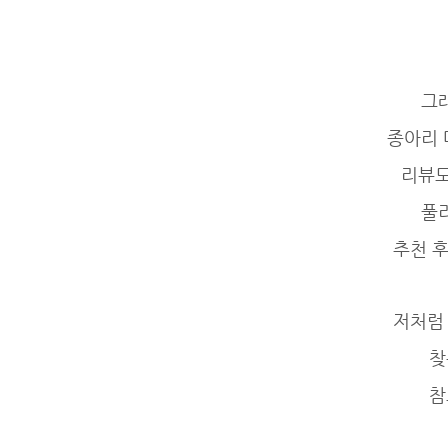
그
종아리
리뷰도
풀
추천 
저처럼
찾
참