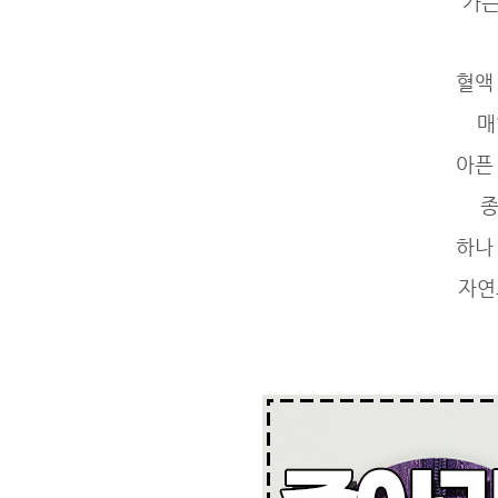
가는
혈액
매
아픈
종
하나
자연