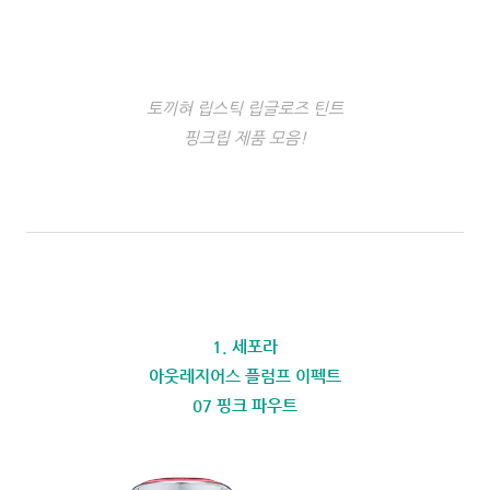
토끼혀 립스틱 립글로즈 틴트
핑크립 제품 모음!
1. 세포라
아웃레지어스 플럼프 이펙트
07 핑크 파우트