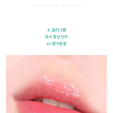
4. 컬러그램
쥬시 퐁당 틴트
01 딸기둥절