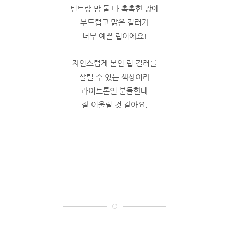
틴트랑 밤 둘 다 촉촉한 광에
부드럽고 맑은 컬러가
너무 예쁜 립이에요!
자연스럽게 본인 립 컬러를
살릴 수 있는 색상이라
라이트톤인 분들한테
잘 어울릴 것 같아요.