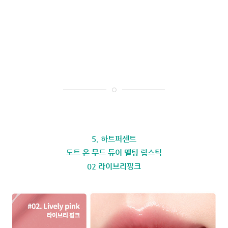
5. 하트퍼센트
도트 온 무드 듀이 멜팅 립스틱
02 라이브리핑크