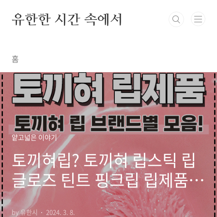
본문 바로가기
유한한 시간 속에서
홈
얕고넓은 이야기
토끼혀립? 토끼혀 립스틱 립
글로즈 틴트 핑크립 립제품
모음!
by 유한시
2024. 3. 8.