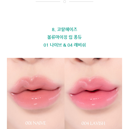
8. 코랄헤이즈
볼류마이징 립 퐁듀
01 나이브 & 04 래비쉬