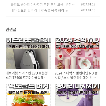
풀리오 종아리 마사지기 추천 후기 모음! 무선 온
2024.01.18
열 공기압 강도조절 다리 안마기
내가 필요한 필수 상비약 종류 목록 정리
2024.01.16
(0)
(0)
관련글
에브리봇 쓰리스핀 EVO 로봇청
2024 스타벅스 발렌타인 MD 출
소기 TS400 후기는? 물걸레 로
시일 / 스벅 발렌타인데이 텀블
봇청소기 추천
러 머그컵 액세서리