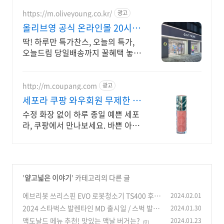
https://m.oliveyoung.co.kr/
광고
올리브영 공식 온라인몰 20시
이전 주문은 오늘드림
딱! 하루만 특가찬스, 오늘의 특가,
오늘드림 당일배송까지 꿀혜택 놓치
지마세요!
http://m.coupang.com
광고
세포라 쿠팡 와우회원 무제한 무
료배송
수정 화장 없이 하루 종일 예쁜 세포
라, 쿠팡에서 만나보세요. 바쁜 아침
에도 걱정 마세요! 강력한 착색으로
오래가는 립을 경험하세요.
'
얕고넓은 이야기
' 카테고리의 다른 글
에브리봇 쓰리스핀 EVO 로봇청소기 TS400 후기
2024.02.01
는? 물걸레 로봇청소기 추천
2024 스타벅스 발렌타인 MD 출시일 / 스벅 발렌
2024.01.30
(0)
타인데이 텀블러 머그컵 액세서리
맥도날드 메뉴 추천! 맛있는 맥날 버거는?
2024.01.23
(2)
(0)