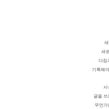
새
새로
다짐
기록해야
사
글을 쓰
무언가