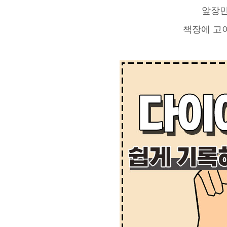
앞장만
책장에 고