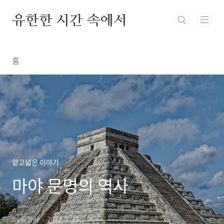
본문 바로가기
유한한 시간 속에서
홈
얕고넓은 이야기
마야 문명의 역사
by 유한시
2022. 7. 12.